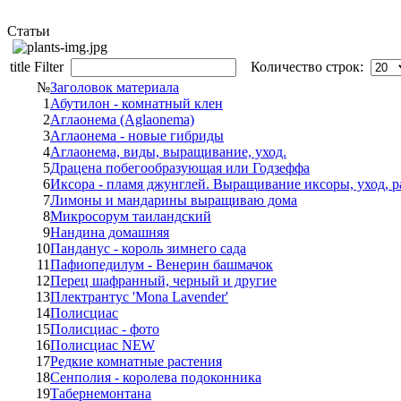
Статьи
title Filter
Количество строк:
№
Заголовок материала
1
Абутилон - комнатный клен
2
Аглаонема (Aglaonema)
3
Аглаонема - новые гибриды
4
Аглаонема, виды, выращивание, уход.
5
Драцена побегообразующая или Годзеффа
6
Иксора - пламя джунглей. Выращивание иксоры, уход, 
7
Лимоны и мандарины выращиваю дома
8
Микросорум таиландский
9
Нандина домашняя
10
Панданус - король зимнего сада
11
Пафиопедилум - Венерин башмачок
12
Перец шафранный, черный и другие
13
Плектрантус 'Mona Lavender'
14
Полисциас
15
Полисциас - фото
16
Полисциас NEW
17
Редкие комнатные растения
18
Сенполия - королева подоконника
19
Табернемонтана