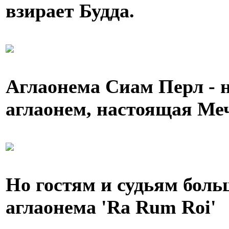
взирает Будда.
Аглаонема Сиам Перл - 
аглаонем, настоящая Ме
Но гостям и судьям бол
аглаонема 'Ra Rum Roi'